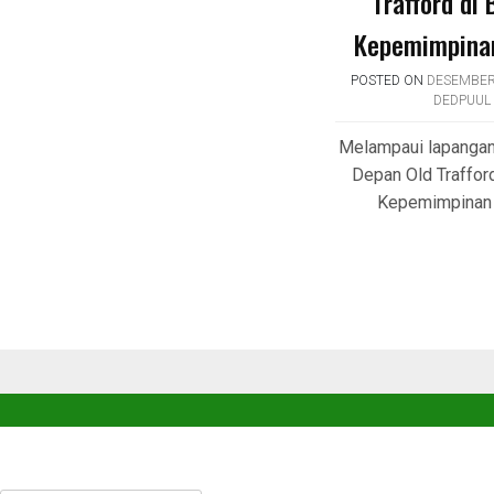
Trafford di
Kepemimpina
POSTED ON
DESEMBER 
DEDPUUL
Melampaui lapangan
Depan Old Traffor
Kepemimpinan