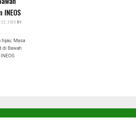
 Bawah
n INEOS
22, 2025
BY
 hijau: Masa
d di Bawah
 INEOS