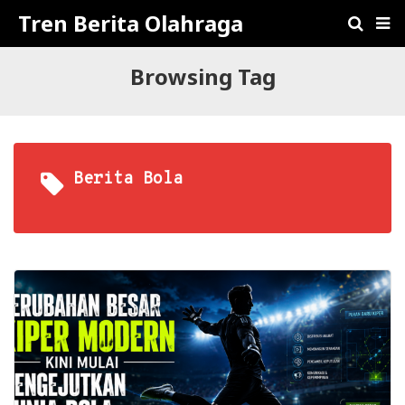
Tren Berita Olahraga
Browsing Tag
Berita Bola