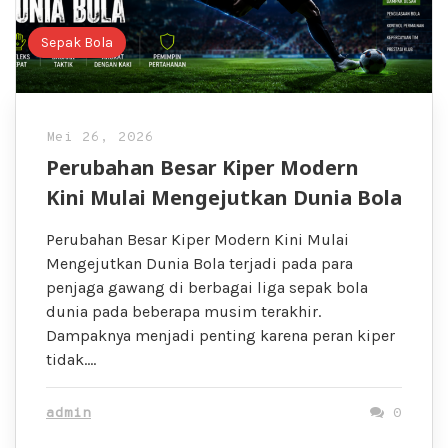
Sepak Bola
Mei 26, 2026
Perubahan Besar Kiper Modern
Kini Mulai Mengejutkan Dunia Bola
Perubahan Besar Kiper Modern Kini Mulai
Mengejutkan Dunia Bola terjadi pada para
penjaga gawang di berbagai liga sepak bola
dunia pada beberapa musim terakhir.
Dampaknya menjadi penting karena peran kiper
tidak….
admin
0